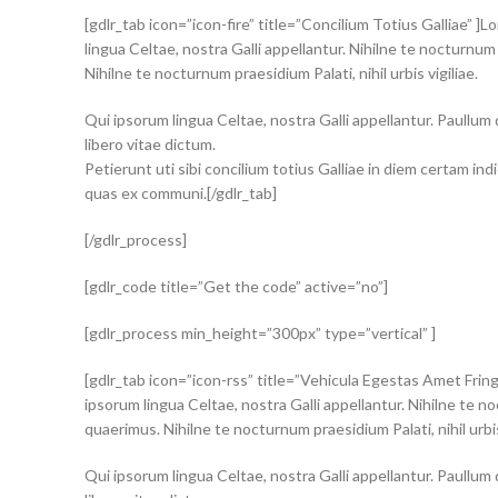
[gdlr_tab icon=”icon-fire” title=”Concilium Totius Galliae” ]
lingua Celtae, nostra Galli appellantur. Nihilne te nocturnum 
Nihilne te nocturnum praesidium Palati, nihil urbis vigiliae.
Qui ipsorum lingua Celtae, nostra Galli appellantur. Paullum
libero vitae dictum.
Petierunt uti sibi concilium totius Galliae in diem certam i
quas ex communi.[/gdlr_tab]
[/gdlr_process]
[gdlr_code title=”Get the code” active=”no”]
[gdlr_process min_height=”300px” type=”vertical” ]
[gdlr_tab icon=”icon-rss” title=”Vehicula Egestas Amet Fringi
ipsorum lingua Celtae, nostra Galli appellantur. Nihilne te no
quaerimus. Nihilne te nocturnum praesidium Palati, nihil urbis 
Qui ipsorum lingua Celtae, nostra Galli appellantur. Paullum