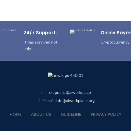
24/7 Support.
Online Paym
It has survived not
Cryptocurrency
only.
Telegram: @aiworkplace
E-mail: info@aiworkplace.org
HOME
ABOUT US
GUIDELINE
PRIVACY POLICY