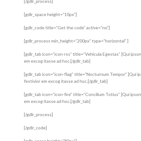
[/gdlr_process]
[gdlr_space height=”10px”]
[gdlr_code title=”Get the code” active=”no”]
[gdlr_process min_height=”200px” type=”horizontal” ]
[gdlr_tab icon=”icon-rss” title=”Vehicula Egestas” ]Qui ipsor
em excog itasse ad hoc.[/gdlr_tab]
[gdlr_tab icon=”icon-flag” title=”Nocturnum Tempor” ]Qui ips
festivior em excog itasse ad hoc.[/gdlr_tab]
[gdlr_tab icon=”icon-fire” title=”Concilium Totius” ]Qui ipsor
em excog itasse ad hoc.[/gdlr_tab]
[/gdlr_process]
[/gdlr_code]
[gdlr_space height=”80px”]