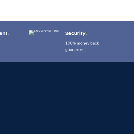
ent.
Security.
100% money back
guarantee.