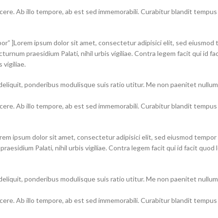
ndicere. Ab illo tempore, ab est sed immemorabili. Curabitur blandit tempu
r” ]Lorem ipsum dolor sit amet, consectetur adipisici elit, sed eiusmod 
cturnum praesidium Palati, nihil urbis vigiliae. Contra legem facit qui id 
vigiliae.
 deliquit, ponderibus modulisque suis ratio utitur. Me non paenitet nullu
ndicere. Ab illo tempore, ab est sed immemorabili. Curabitur blandit tempu
Lorem ipsum dolor sit amet, consectetur adipisici elit, sed eiusmod tempo
praesidium Palati, nihil urbis vigiliae. Contra legem facit qui id facit qu
 deliquit, ponderibus modulisque suis ratio utitur. Me non paenitet nullu
ndicere. Ab illo tempore, ab est sed immemorabili. Curabitur blandit tempu