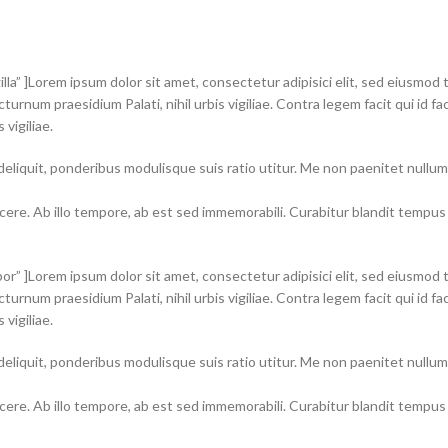
lla” ]Lorem ipsum dolor sit amet, consectetur adipisici elit, sed eiusmod
cturnum praesidium Palati, nihil urbis vigiliae. Contra legem facit qui id 
vigiliae.
 deliquit, ponderibus modulisque suis ratio utitur. Me non paenitet nullu
ndicere. Ab illo tempore, ab est sed immemorabili. Curabitur blandit tempu
r” ]Lorem ipsum dolor sit amet, consectetur adipisici elit, sed eiusmod 
cturnum praesidium Palati, nihil urbis vigiliae. Contra legem facit qui id 
vigiliae.
 deliquit, ponderibus modulisque suis ratio utitur. Me non paenitet nullu
ndicere. Ab illo tempore, ab est sed immemorabili. Curabitur blandit tempu