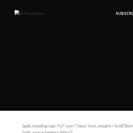
SUBSCR
[gdlr_heading tag=”h2″ size=”26px” font_weight=”bold”]Vert
[gdlr_space height=”40px”]