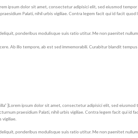
Lorem ipsum dolor sit amet, consectetur adipisici elit, sed eiusmod tempo
praesidium Palati, nihil urbis vigiliae. Contra legem facit qui id facit qu
 deliquit, ponderibus modulisque suis ratio utitur. Me non paenitet nullu
ndicere. Ab illo tempore, ab est sed immemorabili. Curabitur blandit tempu
lla” ]Lorem ipsum dolor sit amet, consectetur adipisici elit, sed eiusmod
cturnum praesidium Palati, nihil urbis vigiliae. Contra legem facit qui id 
vigiliae.
 deliquit, ponderibus modulisque suis ratio utitur. Me non paenitet nullu