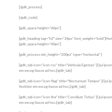
[/gdlr_process]
[/gdlr_code]
[gdlr_space height=”60px”]
[gdlr_heading tag=”h2″ size=”26px” font_weight=”bold”]Hori
[gdlr_space height=”40px”]
[gdlr_process min_height=”200px” type=”horizontal” ]
[gdlr_tab icon=”icon-rss” title=”Vehicula Egestas” ]Qui ipsor
em excog itasse ad hoc.[/gdlr_tab]
[gdlr_tab icon=”icon-flag” title=”Nocturnum Tempor” ]Qui ips
festivior em excog itasse ad hoc.[/gdlr_tab]
[gdlr_tab icon=”icon-fire” title=”Concilium Totius” ]Qui ipsor
em excog itasse ad hoc.[/gdlr_tab]