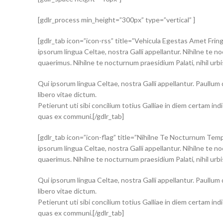
[gdlr_process min_height=”300px” type=”vertical” ]
[gdlr_tab icon=”icon-rss” title=”Vehicula Egestas Amet Fringi
ipsorum lingua Celtae, nostra Galli appellantur. Nihilne te no
quaerimus. Nihilne te nocturnum praesidium Palati, nihil urbis 
Qui ipsorum lingua Celtae, nostra Galli appellantur. Paullum
libero vitae dictum.
Petierunt uti sibi concilium totius Galliae in diem certam i
quas ex communi.[/gdlr_tab]
[gdlr_tab icon=”icon-flag” title=”Nihilne Te Nocturnum Tempo
ipsorum lingua Celtae, nostra Galli appellantur. Nihilne te no
quaerimus. Nihilne te nocturnum praesidium Palati, nihil urbis 
Qui ipsorum lingua Celtae, nostra Galli appellantur. Paullum
libero vitae dictum.
Petierunt uti sibi concilium totius Galliae in diem certam i
quas ex communi.[/gdlr_tab]