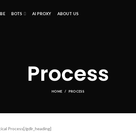
IBE
BOTS
AI PROXY
ABOUT US
Process
HOME
PROCESS
ical Process[/gdlr_heading]